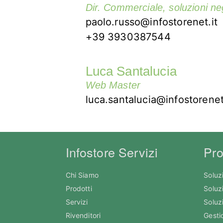
Dir. Commerciale, soluzioni ne
paolo.russo@infostorenet.it
+39 3930387544
Luca Santalucia
Web Master
luca.santalucia@infostorenet
Infostore Servizi
Pro
Chi Siamo
Soluz
Prodotti
Soluzi
Servizi
Soluz
Rivenditori
Gesti