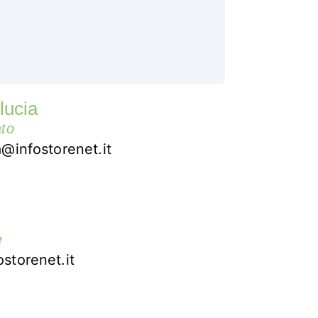
lucia
ato
a@infostorenet.it
e
storenet.it