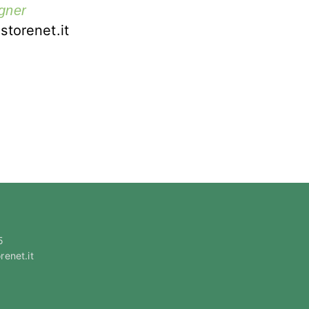
gner
storenet.it
5
renet.it