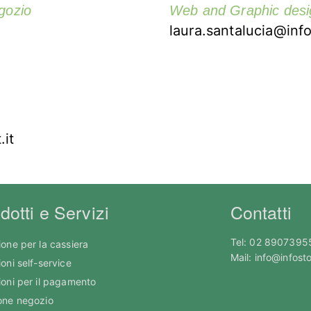
gozio
Web and Graphic desi
laura.santalucia@info
.it
dotti e Servizi
Contatti
Tel: 02 8907395
ione per la cassiera
Mail: info@infosto
oni self-service
ioni per il pagamento
one negozio